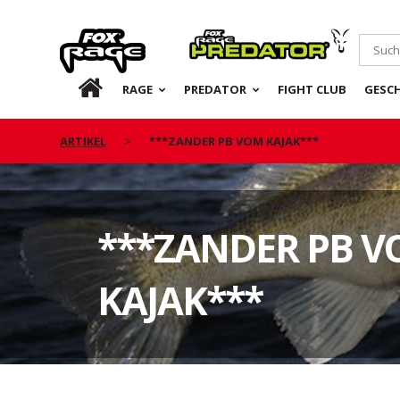
Rage
Predator
DE
RAGE
PREDATOR
FIGHT CLUB
GESC
ARTIKEL
***ZANDER PB VOM KAJAK***
***ZANDER PB 
KAJAK***