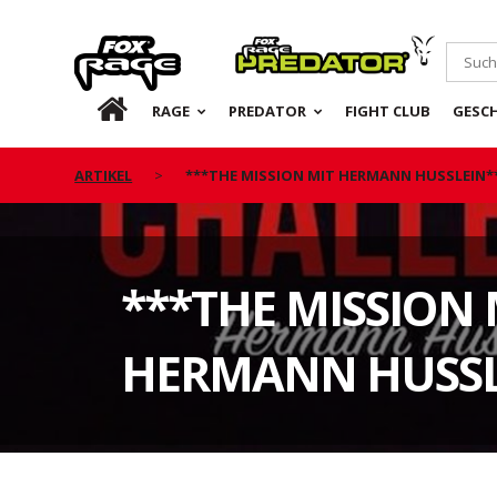
Rage
Predator
DE
RAGE
PREDATOR
FIGHT CLUB
GESC
ARTIKEL
***THE MISSION MIT HERMANN HUSSLEIN*
***THE MISSION 
HERMANN HUSSL