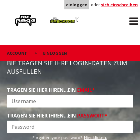
einloggen
oder
sich einschreiben
Rage
Predator
ACCOUNT
>
EINLOGGEN
BIE TRAGEN SIE IHRE LOGIN-DATEN ZUM
AUSFÜLLEN
TRAGEN SIE HIER IHREN…EIN
EMAIL
*
TRAGEN SIE HIER IHREN…EIN
PASSWORT
*
Forgotten your password?
Hier klicken.