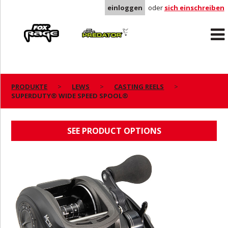
einloggen
oder
sich einschreiben
Rage
Predator
PRODUKTE
LEWS
CASTING REELS
SUPERDUTY® WIDE SPEED SPOOL®
SUPERDUTY® WIDE SPEED SPOOL®
SEE PRODUCT OPTIONS