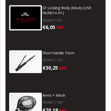
SF Locking Body (block) (USE
NLN014-01)
NLN017-01
€6,05
RRP
Short handle 35cm
NLN017-02
€30,25
RRP
Arms + Mesh
NLN017-03
€70,18
RRP