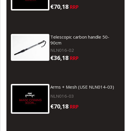
€70,18
RRP
Telescopic carbon handle 50-
90cm
NLN016-02
€36,18
RRP
Arms + Mesh (USE NLN014-03)
NLN016-03
€70,18
RRP