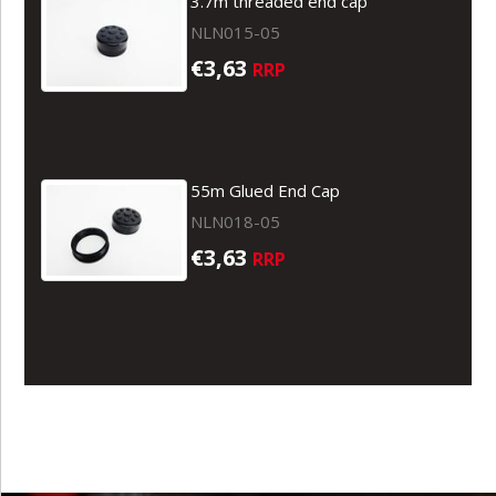
3.7m threaded end cap
NLN015-05
€3,63
RRP
55m Glued End Cap
NLN018-05
€3,63
RRP