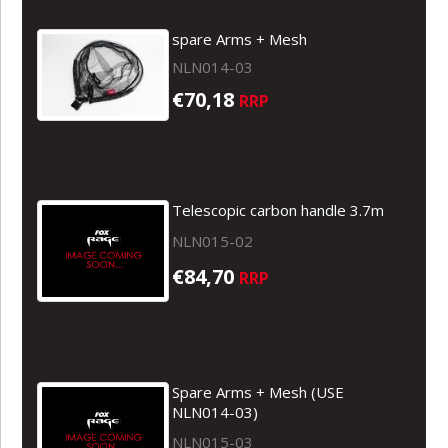
spare Arms + Mesh
NLN014-03
€70,18
RRP
Telescopic carbon handle 3.7m
NLN015-02
€84,70
RRP
Spare Arms + Mesh (USE
NLN014-03)
NLN015-03