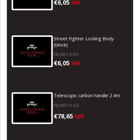
€6,05
RRP
Street Fighter Locking Body
(block)
NLN014-01
€6,05
RRP
Telescopic carbon handle 2.4m
NLN014-02
€78,65
RRP