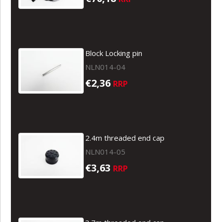
Block Locking pin
NLN014-04
€2,36
RRP
2.4m threaded end cap
NLN014-05
€3,63
RRP