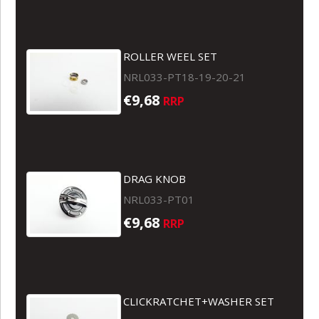
ROLLER WEEL SET
NRL033-PT18-19-20-21
€9,68
RRP
DRAG KNOB
NRL033-PT01
€9,68
RRP
CLICKRATCHET+WASHER SET