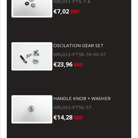
NRL032-PT6-7-8
€7,02
RRP
OSCILATION GEAR SET
NRL032-PT58-59-60-61
€23,96
RRP
HANDLE KNOB + WASHER
NRL032-PT56-57
€14,28
RRP