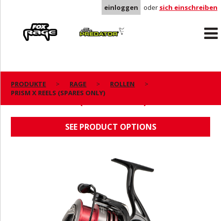
einloggen
oder
sich einschreiben
Rage
Predator
PRODUKTE
RAGE
ROLLEN
PRISM X REELS (SPARES ONLY)
PRISM X REELS (SPARES ONLY)
SEE PRODUCT OPTIONS