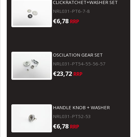
CLICKRATCHET+WASHER SET
NRL031-PT6-7-8
€6,78
RRP
OSCILATION GEAR SET
NRL031-PT54-55-56-57
€23,72
RRP
HANDLE KNOB + WASHER
NRL031-PT52-53
€6,78
RRP