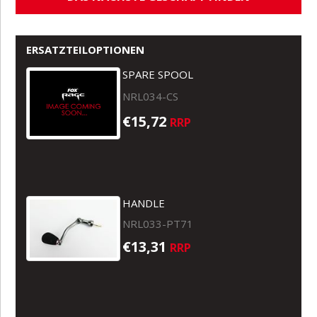
ERSATZTEILOPTIONEN
SPARE SPOOL
NRL034-CS
€15,72
RRP
HANDLE
NRL033-PT71
€13,31
RRP