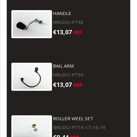
HANDLE
NRL032-PT43
€13,07
RRP
BAIL ARM
NRL032-PT30
€13,07
RRP
ROLLER WEEL SET
NRL032-PT16-17-18-19