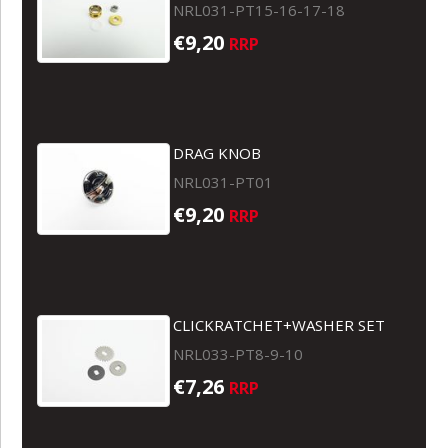
NRL031-PT15-16-17-18
€9,20
RRP
DRAG KNOB
NRL031-PT01
€9,20
RRP
CLICKRATCHET+WASHER SET
NRL033-PT8-9-10
€7,26
RRP