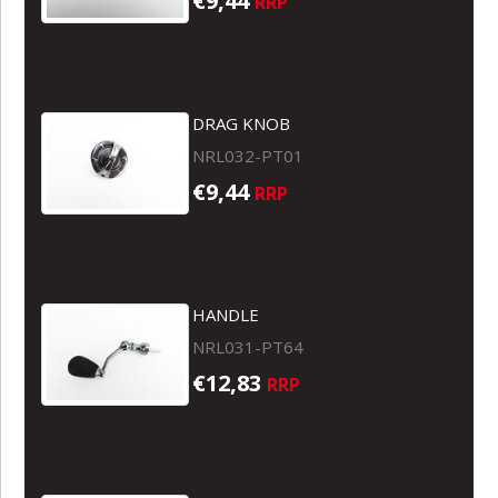
€9,44
RRP
DRAG KNOB
NRL032-PT01
€9,44
RRP
HANDLE
NRL031-PT64
€12,83
RRP