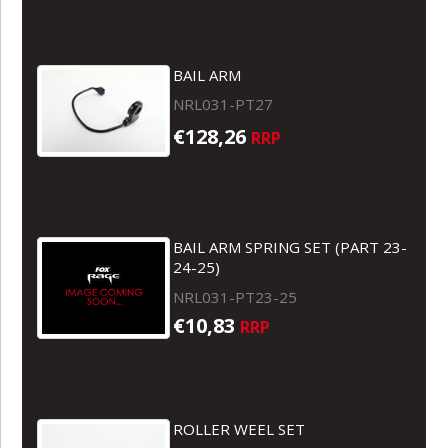
BAIL ARM
NRL031-PT27
€128,26
RRP
BAIL ARM SPRING SET (PART 23-
24-25)
NRL031-PT23-25
€10,83
RRP
ROLLER WEEL SET