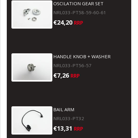
OSCILATION GEAR SET
NRL033-PT58-59-60-61
€24,20
RRP
HANDLE KNOB + WASHER
NRL033-PT56-57
€7,26
RRP
BAIL ARM
NRL033-PT32
€13,31
RRP