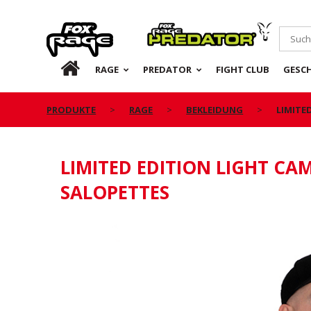
Rage
Predator
DE
RAGE
PREDATOR
FIGHT CLUB
GESC
PRODUKTE
RAGE
BEKLEIDUNG
LIMITE
LIMITED EDITION LIGHT CAM
SALOPETTES