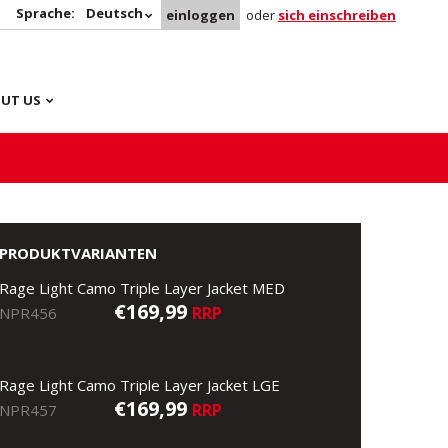
Sprache:
Deutsch
einloggen
oder
sich einschreiben
UT US
PRODUKTVARIANTEN
Rage Light Camo Triple Layer Jacket MED
€169,99
RRP
NPR456
Rage Light Camo Triple Layer Jacket LGE
€169,99
RRP
NPR457