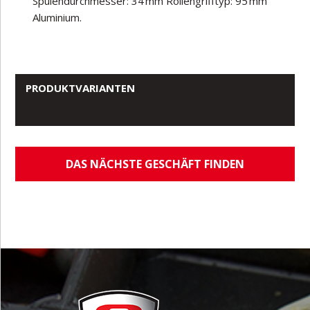
Spulendurchmesser: 34
mm Rollengrifftyp: 95
mm
Aluminium.
PRODUKTVARIANTEN
DAS NÄCHSTE GESCHÄFT FINDEN