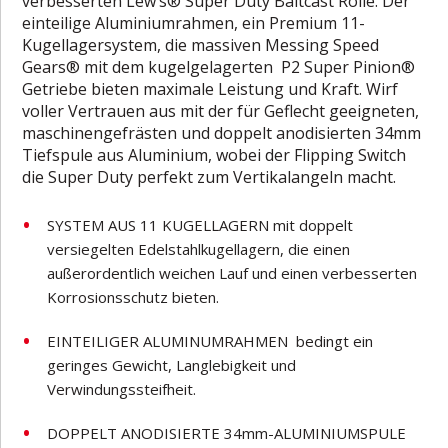
verbesserten Lew’s® Super Duty Baitcast Rolle. Der
einteilige Aluminiumrahmen, ein Premium 11-
Kugellagersystem, die massiven Messing Speed
Gears® mit dem kugelgelagerten P2 Super Pinion®
Getriebe bieten maximale Leistung und Kraft. Wirf
voller Vertrauen aus mit der für Geflecht geeigneten,
maschinengefrästen und doppelt anodisierten 34mm
Tiefspule aus Aluminium, wobei der Flipping Switch
die Super Duty perfekt zum Vertikalangeln macht.
SYSTEM AUS 11 KUGELLAGERN mit doppelt
versiegelten Edelstahlkugellagern, die einen
außerordentlich weichen Lauf und einen verbesserten
Korrosionsschutz bieten.
EINTEILIGER ALUMINUMRAHMEN bedingt ein
geringes Gewicht, Langlebigkeit und
Verwindungssteifheit.
DOPPELT ANODISIERTE 34mm-ALUMINIUMSPULE