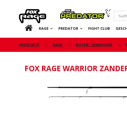
Rage
Predator
DE
RAGE
PREDATOR
FIGHT CLUB
GESC
PRODUKTE
RAGE
RUTEN - WARRIOR®
FOX RAGE WARRIOR ZANDER