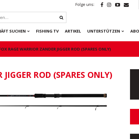
Folge uns:
HÄFT SUCHEN
FISHING TV
ARTIKEL
UNTERSTÜTZEN
ABO
FOX RAGE WARRIOR ZANDER JIGGER ROD (SPARES ONLY)
 JIGGER ROD (SPARES ONLY)