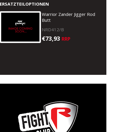
ERSATZTEILOPTIONEN
Warrior Zander Jigger Rod
Butt
NRD412/B
€73,93
RRP