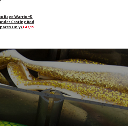
ox Rage Warrior®
ander Casting Rod
Spares Only)
€47,19