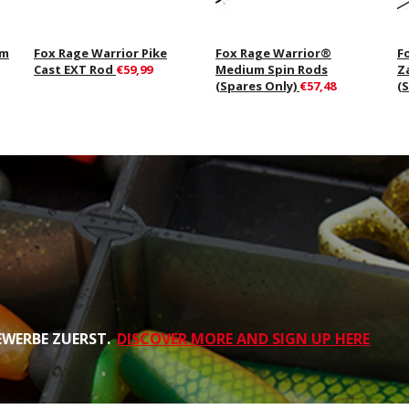
um
Fox Rage Warrior Pike
Fox Rage Warrior®
F
Cast EXT Rod
€59,99
Medium Spin Rods
Z
(Spares Only)
€57,48
(
EWERBE ZUERST.
DISCOVER MORE AND SIGN UP HERE