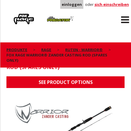
einloggen
oder
sich einschreiben
Rage
Predator
PRODUKTE
RAGE
RUTEN - WARRIOR®
FOX RAGE WARRIOR® ZANDER CASTING ROD (SPARES
FOX RAGE WARRIOR® ZANDER CASTING
ONLY)
ROD (SPARES ONLY)
SEE PRODUCT OPTIONS