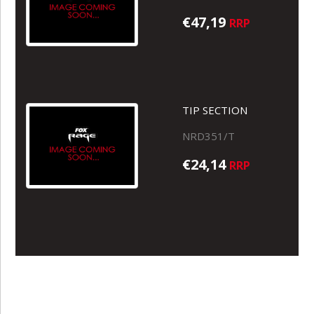
€47,19
RRP
TIP SECTION
NRD351/T
€24,14
RRP