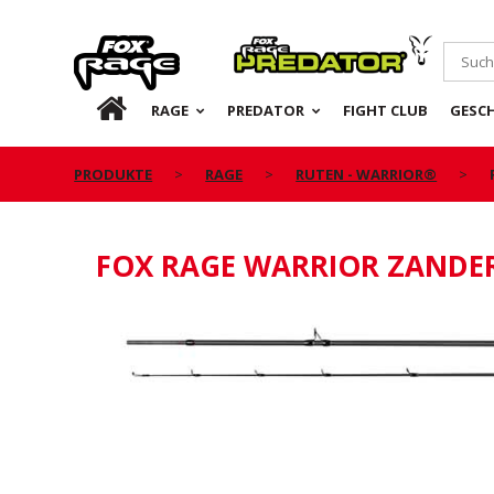
Rage
Predator
DE
RAGE
PREDATOR
FIGHT CLUB
GESC
PRODUKTE
RAGE
RUTEN - WARRIOR®
FOX RAGE WARRIOR ZANDE