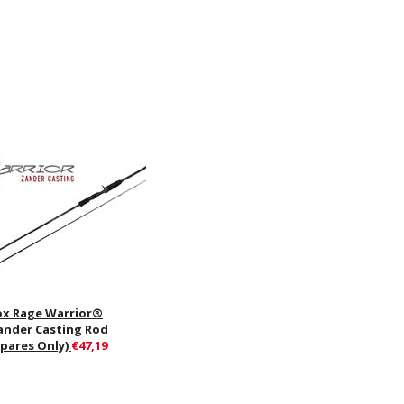
ox Rage Warrior®
ander Casting Rod
Spares Only)
€47,19