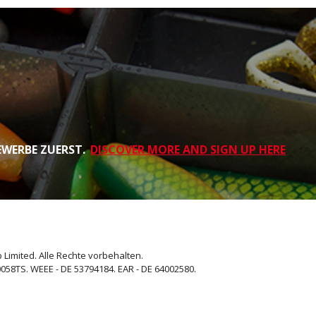
EWERBE ZUERST.
DISCOVER MORE AND SIGN UP HERE
 Limited. Alle Rechte vorbehalten.
058TS. WEEE - DE 53794184. EAR - DE 64002580.