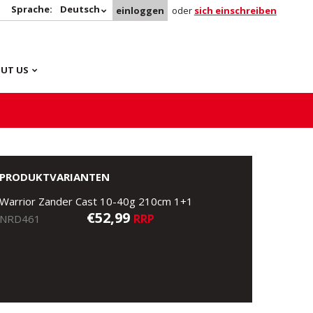
Sprache:
Deutsch
einloggen
oder
sich einschreiben
UT US
PRODUKTVARIANTEN
Warrior Zander Cast 10-40g 210cm 1+1
€52,99
RRP
NRD461