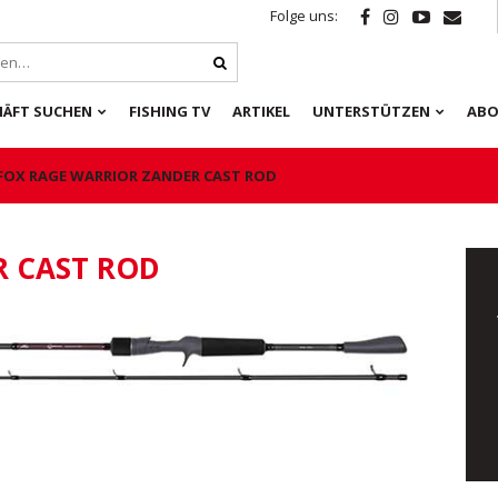
Folge uns:
HÄFT SUCHEN
FISHING TV
ARTIKEL
UNTERSTÜTZEN
ABO
FOX RAGE WARRIOR ZANDER CAST ROD
R CAST ROD