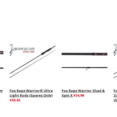
um
Fox Rage Warrior® Ultra
Fox Rage Warrior Shad &
F
Light Rods (Spares Only)
Spin X
€54,99
Z
€50,82
(