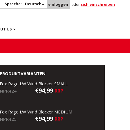
Sprache:
Deutsch
einloggen
oder
sich einschreiben
UT US
PRODUKTVARIANTEN
Fox Rage LW Wind Blocker SMALL
€94,99
RRP
NPR424
Fox Rage LW Wind Blocker MEDIUM
€94,99
RRP
NPR425