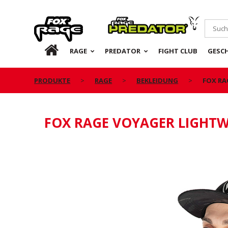
Rage
Predator
DE
RAGE
PREDATOR
FIGHT CLUB
GESC
PRODUKTE
RAGE
BEKLEIDUNG
FOX RA
FOX RAGE VOYAGER LIGHT