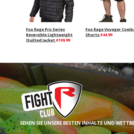
Fox Rage Pro Series
Fox Rage Voyager Comb
Reversible Lightweight
Shorts
€44,99
Quilted Jacket
€109,99
SEHEN SIE UNSERE BESTEN INHALTE UND WETTB