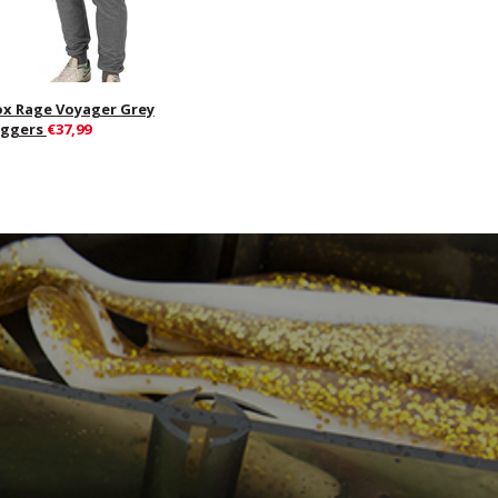
ox Rage Voyager Grey
oggers
€37,99