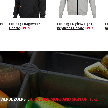
at
Fox Rage Ragewear
Fox Rage Lightweight
F
Hoody
€39,99
Replicant Hoody
€49,99
J
EWERBE ZUERST.
DISCOVER MORE AND SIGN UP HERE