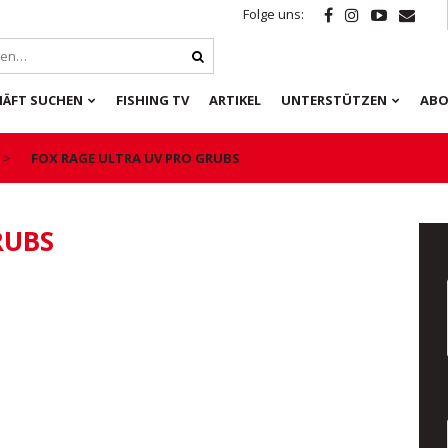
Folge uns:
HÄFT SUCHEN
FISHING TV
ARTIKEL
UNTERSTÜTZEN
ABO
FOX RAGE ULTRA UV PRO GRUBS
RUBS