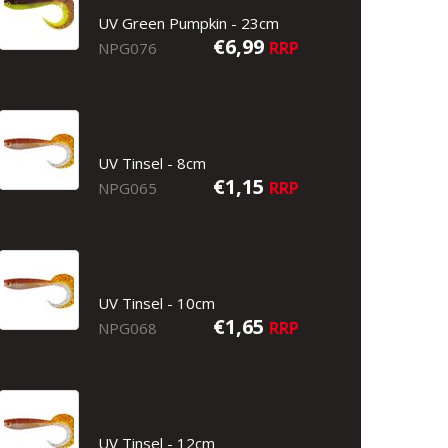
UV Green Pumpkin - 23cm
€6,99
RRP
NPG076
UV Tinsel - 8cm
€1,15
RRP
NPG065
UV Tinsel - 10cm
€1,65
RRP
NPG068
UV Tinsel - 12cm