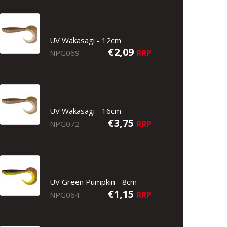
UV Wakasagi - 12cm
€2,09
RRP
NPG069
UV Wakasagi - 16cm
€3,75
RRP
NPG072
UV Green Pumpkin - 8cm
€1,15
RRP
NPG064