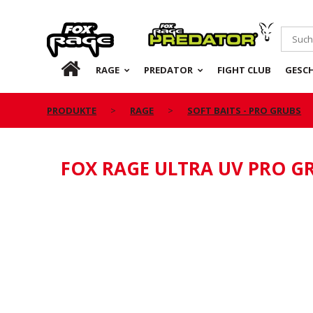
Rage
Predator
DE
RAGE
PREDATOR
FIGHT CLUB
GESC
PRODUKTE
RAGE
SOFT BAITS - PRO GRUBS
FOX RAGE ULTRA UV PRO G