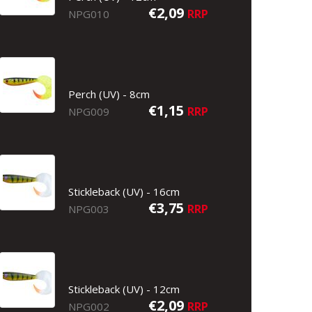
€2,09
RRP
NPG010
Perch (UV) - 8cm
€1,15
RRP
NPG009
Stickleback (UV) - 16cm
€3,75
RRP
NPG003
Stickleback (UV) - 12cm
€2,09
RRP
NPG002