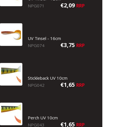
€2,09
RRP
NPG071
UV Tinsel - 16cm
€3,75
RRP
NPG074
Stickleback UV 10cm
€1,65
RRP
NPG042
Perch UV 10cm
€1,65
RRP
NPG043