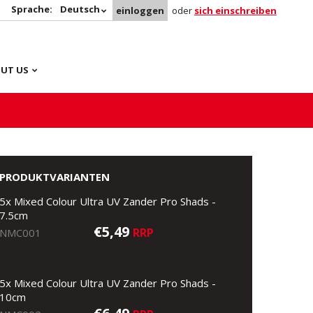
Sprache:
Deutsch
einloggen
oder
sich einschreiben
UT US
PRODUKTVARIANTEN
5x Mixed Colour Ultra UV Zander Pro Shads -
7.5cm
€5,49
RRP
NMC001
5x Mixed Colour Ultra UV Zander Pro Shads -
10cm