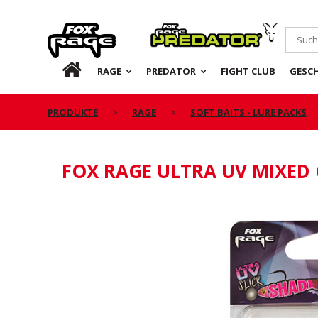
Rage
Predator
DE
RAGE
PREDATOR
FIGHT CLUB
GESC
PRODUKTE
RAGE
SOFT BAITS - LURE PACKS
FOX RAGE ULTRA UV MIXED