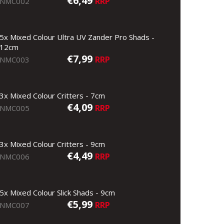
€6,49
RRP
NMC002
5x Mixed Colour Ultra UV Zander Pro Shads -
12cm
€7,99
RRP
NMC003
3x Mixed Colour Critters - 7cm
€4,09
RRP
NMC005
3x Mixed Colour Critters - 9cm
€4,49
RRP
NMC006
5x Mixed Colour Slick Shads - 9cm
€5,99
RRP
NMC007