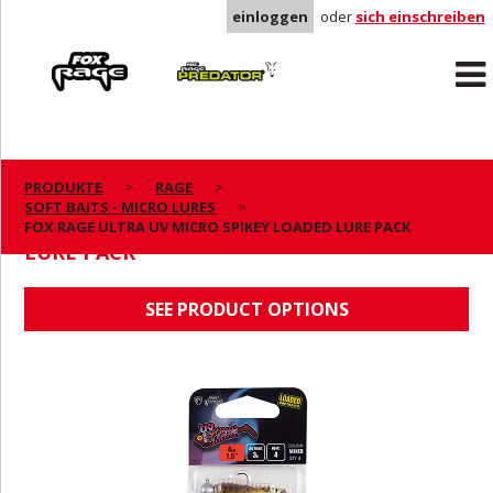
einloggen
oder
sich einschreiben
Rage
Predator
PRODUKTE
RAGE
SOFT BAITS - MICRO LURES
FOX RAGE ULTRA UV MICRO SPIKEY LOADED
FOX RAGE ULTRA UV MICRO SPIKEY LOADED LURE PACK
LURE PACK
SEE PRODUCT OPTIONS