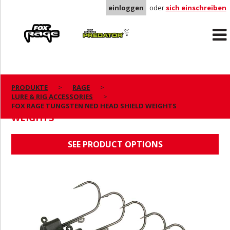
einloggen
oder
sich einschreiben
Rage
Predator
PRODUKTE
RAGE
LURE & RIG ACCESSORIES
FOX RAGE TUNGSTEN NED HEAD SHIELD
FOX RAGE TUNGSTEN NED HEAD SHIELD WEIGHTS
WEIGHTS
SEE PRODUCT OPTIONS