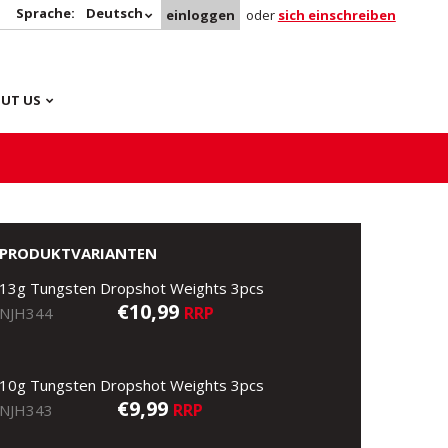
Sprache:
Deutsch
einloggen
oder
sich einschreiben
UT US
PRODUKTVARIANTEN
13g Tungsten Dropshot Weights 3pcs
€10,99
RRP
NJH344
10g Tungsten Dropshot Weights 3pcs
€9,99
RRP
NJH343