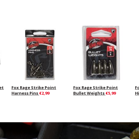
et
Fox Rage Strike Point
Fox Rage Strike Point
F
Harness Pins
€2,99
Bullet Weights
€5,99
H