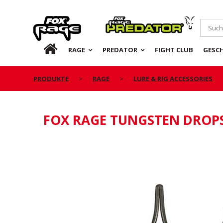
Rage
Predator
DE
RAGE
PREDATOR
FIGHT CLUB
GESC
PRODUKTE
RAGE
LURE & RIG ACCESSORIES
FOX RAGE TUNGSTEN DROP