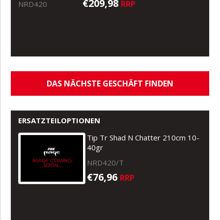
€209,98
RRP
NRD420
DAS NÄCHSTE GESCHÄFT FINDEN
ERSATZTEILOPTIONEN
Tip Tr Shad N Chatter 210cm 10-
40gr
NRD420/T
€76,96
RRP