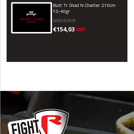
Butt Tr Shad N Chatter 210cm
10-40gr
NRD420/B
€154,03
RRP