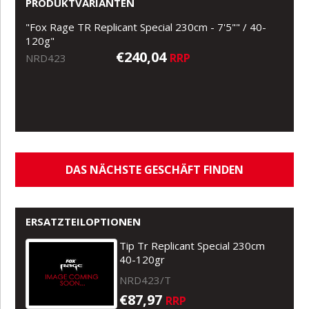
PRODUKTVARIANTEN
"Fox Rage TR Replicant Special 230cm - 7'5"" / 40-
120g"
€240,04
RRP
NRD423
DAS NÄCHSTE GESCHÄFT FINDEN
ERSATZTEILOPTIONEN
Tip Tr Replicant Special 230cm
40-120gr
NRD423/T
€87,97
RRP