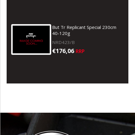
But Tr Replicant Special 230cm
40-120g
NRD423/B
€176,06
RRP