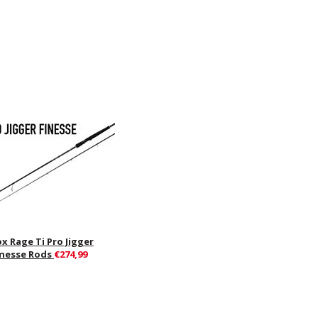
ox Rage Ti Pro Jigger
inesse Rods
€274,99