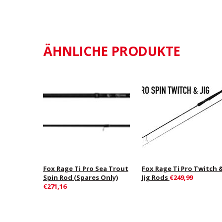
ÄHNLICHE PRODUKTE
Fox Rage Ti Pro Sea Trout
Fox Rage Ti Pro Twitch 
Spin Rod (Spares Only)
Jig Rods
€249,99
€271,16