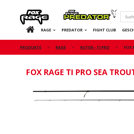
Rage
Predator
DE
RAGE
PREDATOR
FIGHT CLUB
GESC
PRODUKTE
RAGE
RUTEN - TI PRO
FOX 
FOX RAGE TI PRO SEA TROU