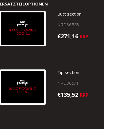
ERSATZTEILOPTIONEN
Butt section
NRD365/B
€271,16
RRP
Tip section
NRD365/T
€135,52
RRP