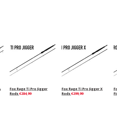
&
Fox Rage Ti Pro Jigger
Fox Rage Ti Pro Jigger X
F
Rods
€284,99
Rods
€299,99
F