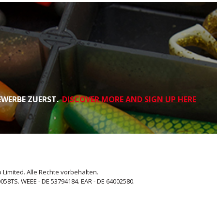
EWERBE ZUERST.
DISCOVER MORE AND SIGN UP HERE
 Limited. Alle Rechte vorbehalten.
058TS. WEEE - DE 53794184. EAR - DE 64002580.