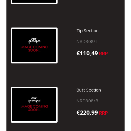
Tip Section
NRD308/T
€110,49
RRP
Butt Section
NRD308/B
€220,99
RRP