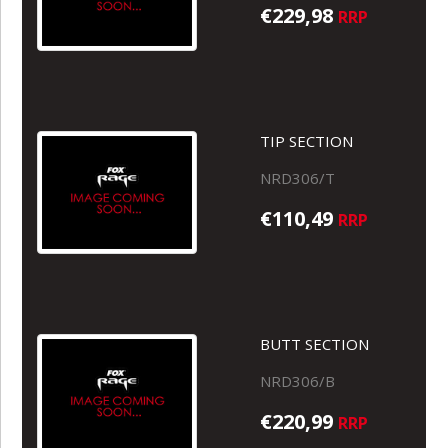
€229,98
RRP
TIP SECTION
NRD306/T
€110,49
RRP
BUTT SECTION
NRD306/B
€220,99
RRP