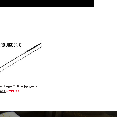
x Rage Ti Pro Jigger X
ods
€299,99