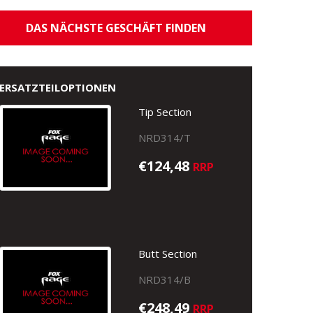
DAS NÄCHSTE GESCHÄFT FINDEN
ERSATZTEILOPTIONEN
Tip Section
NRD314/T
€124,48
RRP
Butt Section
NRD314/B
€248,49
RRP