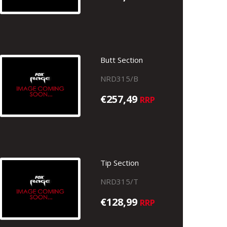
Butt Section
NRD315/B
€257,49
RRP
Tip Section
NRD315/T
€128,99
RRP