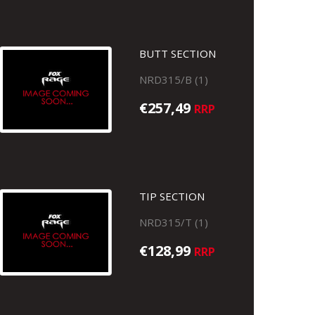
BUTT SECTION
NRD315/B (1)
€257,49
RRP
TIP SECTION
NRD315/T (1)
€128,99
RRP