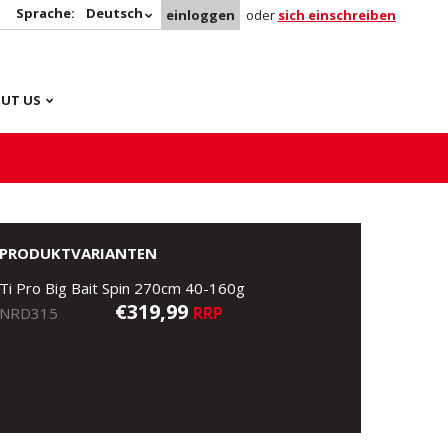
Sprache:
Deutsch
einloggen
oder
sich einschreiben
UT US
PRODUKTVARIANTEN
Ti Pro Big Bait Spin 270cm 40-160g
€319,99
RRP
NRD315