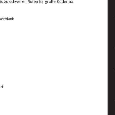
 bis zu schweren Ruten für große Köder ab
serblank
et