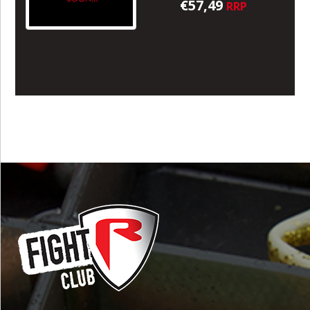
€57,49
RRP