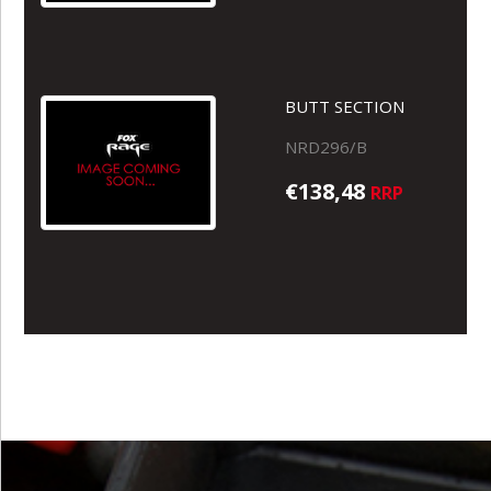
BUTT SECTION
NRD296/B
€138,48
RRP