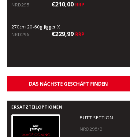
€210,00
RRP
NRD295
270cm 20-60g Jigger X
€229,99
RRP
NRD296
DAS NÄCHSTE GESCHÄFT FINDEN
ERSATZTEILOPTIONEN
BUTT SECTION
NRD295/B