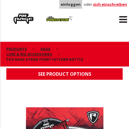
einloggen
oder
sich einschreiben
Rage
Predator
PRODUKTE
RAGE
LURE & RIG ACCESSORIES
FOX RAGE STRIKE POINT HITCHER RATTLE
FOX RAGE STRIKE POINT HITCHER RATTLE
SEE PRODUCT OPTIONS