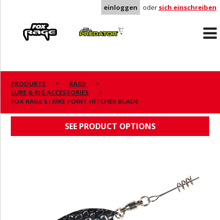
einloggen
oder
sich einschreiben
Rage
Predator
PRODUKTE
RAGE
LURE & RIG ACCESSORIES
FOX RAGE STRIKE POINT HITCHER BLADE
FOX RAGE STRIKE POINT HITCHER BLADE
SEE PRODUCT OPTIONS