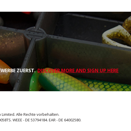
EWERBE ZUERST.
DISCOVER MORE AND SIGN UP HERE
 Limited. Alle Rechte vorbehalten.
058TS. WEEE - DE 53794184. EAR - DE 64002580.