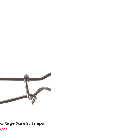
ox Rage Surefit Snaps
5,99