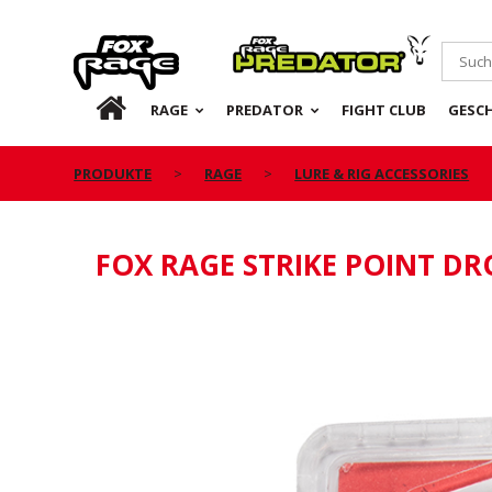
Rage
Predator
DE
RAGE
PREDATOR
FIGHT CLUB
GESC
PRODUKTE
RAGE
LURE & RIG ACCESSORIES
FOX RAGE STRIKE POINT D