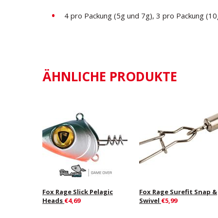
4 pro Packung (5g und 7g), 3 pro Packung (1
ÄHNLICHE PRODUKTE
Fox Rage Slick Pelagic
Fox Rage Surefit Snap &
Heads
€4,69
Swivel
€5,99