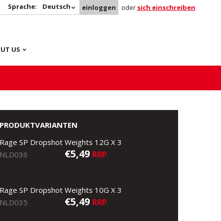
Sprache:
Deutsch
einloggen
oder
sich einschreiben
UT US
PRODUKTVARIANTEN
Rage SP Dropshot Weights 12G X 3
€5,49
RRP
NLD036
Rage SP Dropshot Weights 10G X 3
€5,49
RRP
NLD035