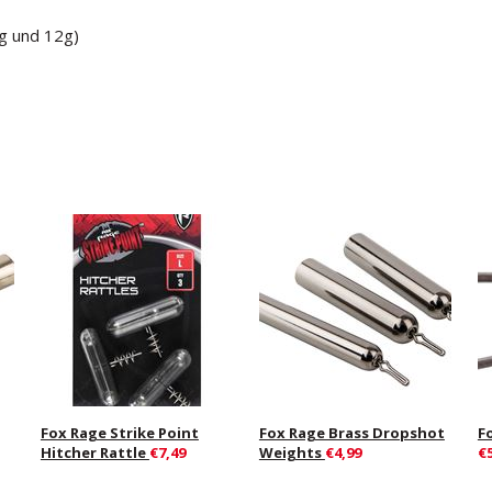
0g und 12g)
Fox Rage Strike Point
Fox Rage Brass Dropshot
F
Hitcher Rattle
€7,49
Weights
€4,99
€