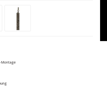
t-Montage
nung