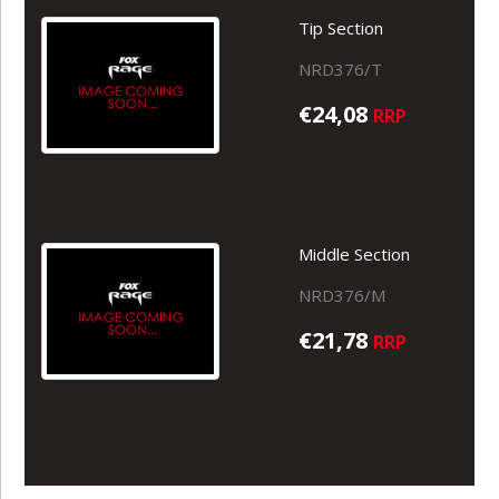
Tip Section
NRD376/T
€24,08
RRP
Middle Section
NRD376/M
€21,78
RRP