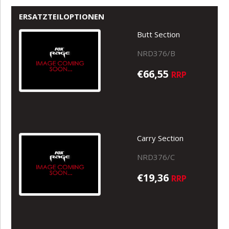
ERSATZTEILOPTIONEN
Butt Section
NRD376/B
€66,55
RRP
Carry Section
NRD376/C
€19,36
RRP