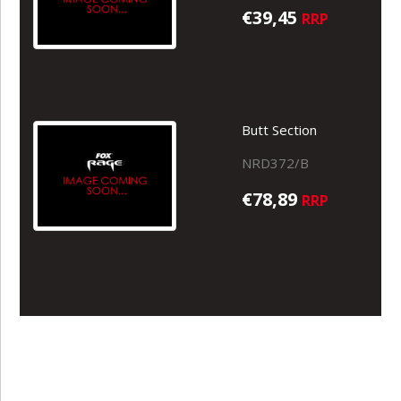
€39,45
RRP
Butt Section
NRD372/B
€78,89
RRP