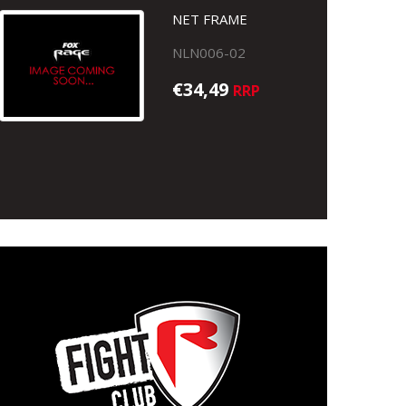
NET FRAME
NLN006-02
€34,49
RRP