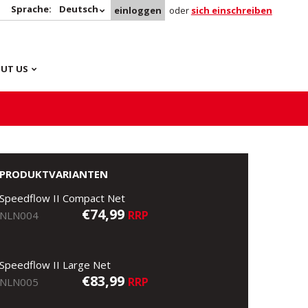
Sprache:
Deutsch
einloggen
oder
sich einschreiben
UT US
PRODUKTVARIANTEN
Speedflow II Compact Net
€74,99
RRP
NLN004
Speedflow II Large Net
€83,99
RRP
NLN005