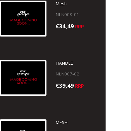
Mesh
NLN008-01
€34,49
RRP
HANDLE
NLN007-02
€39,49
RRP
MESH