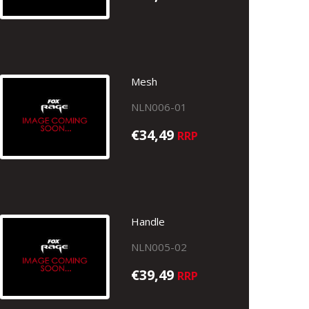
Mesh
NLN006-01
€34,49
RRP
Handle
NLN005-02
€39,49
RRP