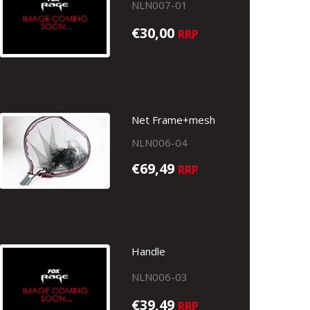
NLN007-01
€30,00
RRP
Net Frame+mesh
NLN006-04
€69,49
RRP
Handle
NLN006-03
€39,49
RRP