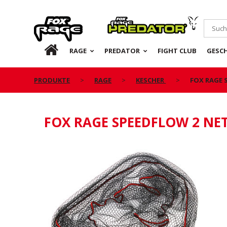
Rage
Predator
DE
RAGE
PREDATOR
FIGHT CLUB
GESC
PRODUKTE
RAGE
KESCHER
FOX RAGE 
FOX RAGE SPEEDFLOW 2 NE