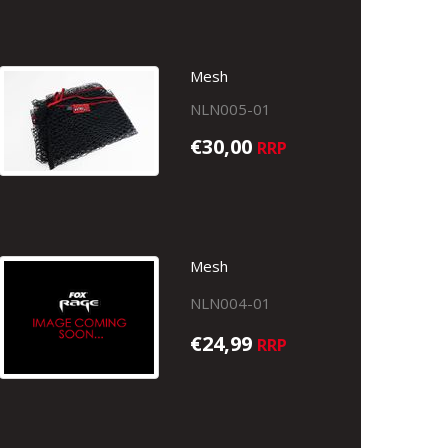
Mesh
NLN005-01
€30,00
RRP
Mesh
NLN004-01
€24,99
RRP