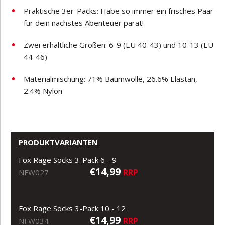
Praktische 3er-Packs: Habe so immer ein frisches Paar
für dein nächstes Abenteuer parat!
Zwei erhältliche Größen: 6-9 (EU 40-43) und 10-13 (EU
44-46)
Materialmischung: 71% Baumwolle, 26.6% Elastan,
2.4% Nylon
PRODUKTVARIANTEN
Fox Rage Socks 3-Pack 6 - 9
€14,99
RRP
NFW027
Fox Rage Socks 3-Pack 10 - 12
€14,99
RRP
NFW034