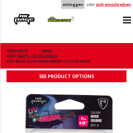
einloggen
oder
sich einschreiben
Rage
Predator
PRODUKTE
RAGE
SOFT BAITS - SLICK SHADS
FOX RAGE SLICK SHAD MIXED COLOUR PACK
FOX RAGE SLICK SHAD MIXED COLOUR PACK
SEE PRODUCT OPTIONS