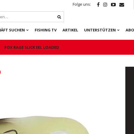
Folge uns:
HÄFT SUCHEN
FISHING TV
ARTIKEL
UNTERSTÜTZEN
ABO
FOX RAGE SLICK EEL LOADED
D