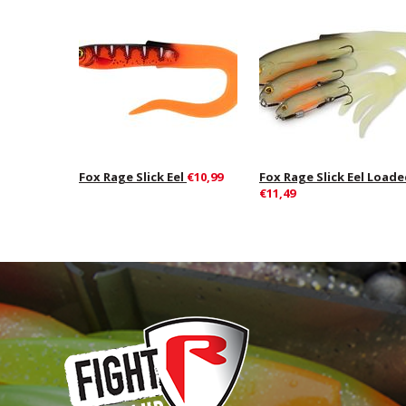
Fox Rage Slick Eel
€10,99
Fox Rage Slick Eel Load
€11,49