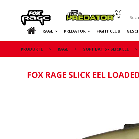
Rage
Predator
DE
RAGE
PREDATOR
FIGHT CLUB
GESC
PRODUKTE
RAGE
SOFT BAITS - SLICK EEL
FOX RAGE SLICK EEL LOADE