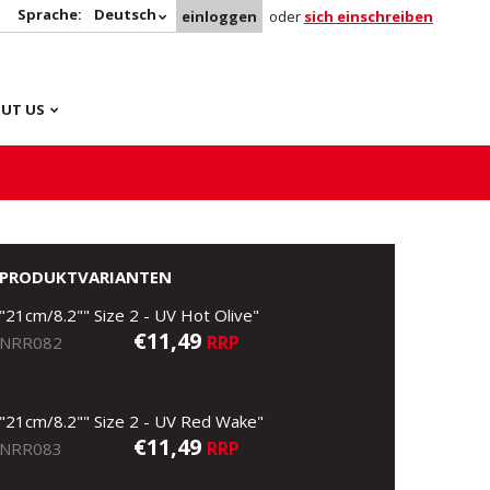
Sprache:
Deutsch
einloggen
oder
sich einschreiben
UT US
PRODUKTVARIANTEN
"21cm/8.2"" Size 2 - UV Hot Olive"
€11,49
RRP
NRR082
"21cm/8.2"" Size 2 - UV Red Wake"
€11,49
RRP
NRR083