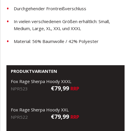
Durchgehender Frontreißverschluss
In vielen verschiedenen Größen erhältlich: Small,
Medium, Large, XL, XXL und XXXL
Material: 56% Baumwolle / 42% Polyester
PRODUKTVARIANTEN
Fox Rage Sherpa Hoody XXXL
€79,99
RRP
NPR523
Fox Rage Sherpa Hoody XXL
€79,99
RRP
NPR522