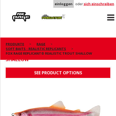
einloggen
oder
sich einschreiben
Rage
Predator
PRODUKTE
RAGE
SOFT BAITS - REALISTIC REPLICANTS
FOX RAGE REPLICANT® REALISTIC TROUT
FOX RAGE REPLICANT® REALISTIC TROUT SHALLOW
SHALLOW
SEE PRODUCT OPTIONS