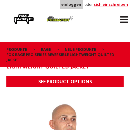
einloggen
oder
sich einschreiben
Rage
Predator
PRODUKTE
RAGE
NEUE PRODUKTE
FOX RAGE PRO SERIES REVERSIBLE LIGHTWEIGHT QUILTED
FOX RAGE PRO SERIES REVERSIBLE
JACKET
LIGHTWEIGHT QUILTED JACKET
SEE PRODUCT OPTIONS