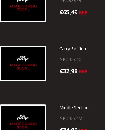
NRD336/B
€65,49
RRP
Carry Section
NRD336/C
€32,98
RRP
Middle Section
NRD336/M
€34,99