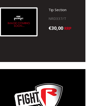
Tip Section
NRD337/T
€30,00
RRP