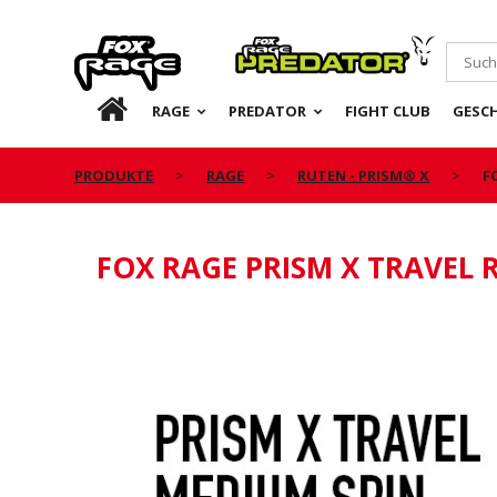
Rage
Predator
DE
RAGE
PREDATOR
FIGHT CLUB
GESC
PRODUKTE
RAGE
RUTEN - PRISM® X
F
FOX RAGE PRISM X TRAVEL 