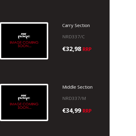
Carry Section
NRD337/C
€32,98
RRP
Middle Section
NRD337/M
€34,99
RRP