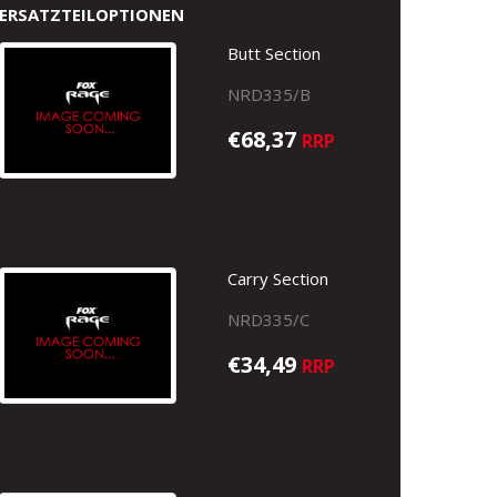
ERSATZTEILOPTIONEN
Butt Section
NRD335/B
€68,37
RRP
Carry Section
NRD335/C
€34,49
RRP