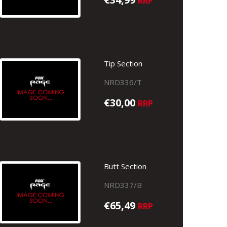
RRP
Tip Section
NRD336/T
€30,00
RRP
Butt Section
NRD337/B
€65,49
RRP