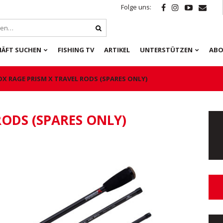
Folge uns:
HÄFT SUCHEN
FISHING TV
ARTIKEL
UNTERSTÜTZEN
ABO
OX RAGE PRISM X TRAVEL RODS (SPARES ONLY)
RODS (SPARES ONLY)