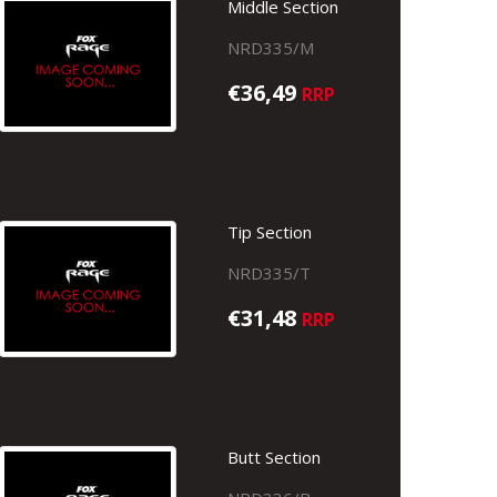
Middle Section
NRD335/M
€36,49
RRP
Tip Section
NRD335/T
€31,48
RRP
Butt Section