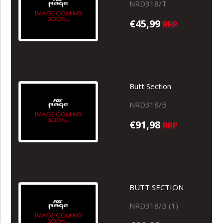
NRD318/T
€45,99
RRP
Butt Section
NRD318/B
€91,98
RRP
BUTT SECTION
NRD318/B (1)