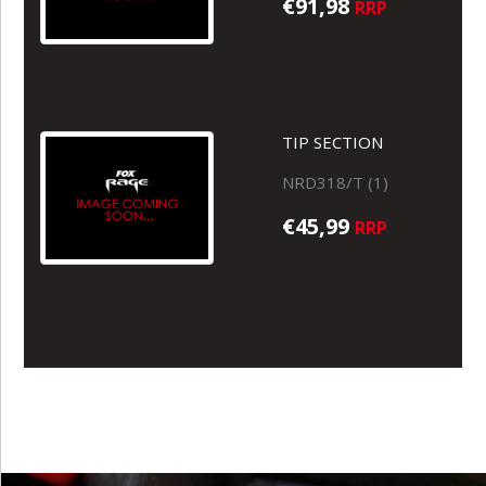
€91,98
RRP
TIP SECTION
NRD318/T (1)
€45,99
RRP