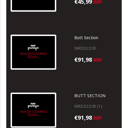
€45,99
RRP
Butt Section
NRD322/B
€91,98
RRP
BUTT SECTION
NRD322/B (1)
€91,98
RRP