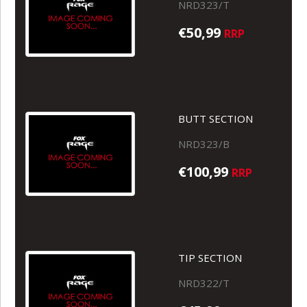
NRD323/T
€50,99
RRP
BUTT SECTION
NRD323/B
€100,99
RRP
TIP SECTION
NRD322/T