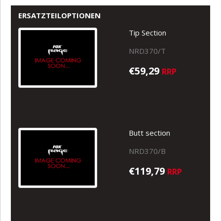
ERSATZTEILOPTIONEN
Tip Section
NRD370/T
€59,29
RRP
Butt section
NRD370/B
€119,79
RRP