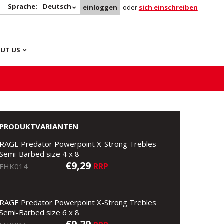
Sprache:
Deutsch
einloggen
oder
sich einschreiben
UT US
PRODUKTVARIANTEN
RAGE Predator Powerpoint X-Strong Trebles
Semi-Barbed size 4 x 8
€9,29
RRP
FHK014
RAGE Predator Powerpoint X-Strong Trebles
Semi-Barbed size 6 x 8