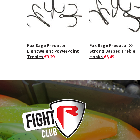
Fox Rage Predator
Fox Rage Predator X-
Lightweight PowerPoint
Strong Barbed Treble
Trebles
€9,29
Hooks
€8,49