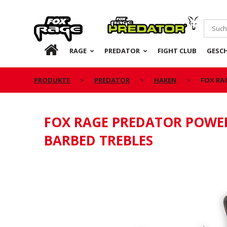
Rage
Predator
DE
RAGE
PREDATOR
FIGHT CLUB
GESC
PRODUKTE
PREDATOR
HAKEN
FOX RA
FOX RAGE PREDATOR POWE
BARBED TREBLES