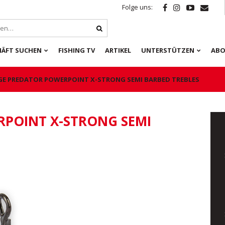
Folge uns:
HÄFT SUCHEN
FISHING TV
ARTIKEL
UNTERSTÜTZEN
ABO
GE PREDATOR POWERPOINT X-STRONG SEMI BARBED TREBLES
RPOINT X-STRONG SEMI