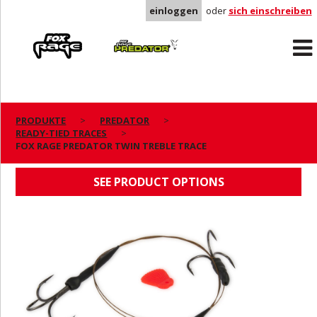
einloggen
oder
sich einschreiben
Rage
Predator
PRODUKTE
PREDATOR
READY-TIED TRACES
FOX RAGE PREDATOR TWIN TREBLE TRACE
FOX RAGE PREDATOR TWIN TREBLE TRACE
SEE PRODUCT OPTIONS