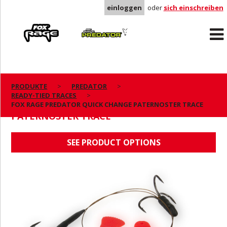
einloggen
oder
sich einschreiben
Rage
Predator
PRODUKTE
PREDATOR
READY-TIED TRACES
FOX RAGE PREDATOR QUICK CHANGE
FOX RAGE PREDATOR QUICK CHANGE PATERNOSTER TRACE
PATERNOSTER TRACE
SEE PRODUCT OPTIONS