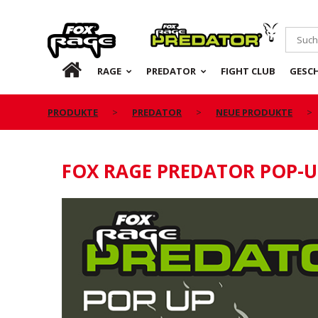
Rage
Predator
DE
RAGE
PREDATOR
FIGHT CLUB
GESC
PRODUKTE
PREDATOR
NEUE PRODUKTE
FOX RAGE PREDATOR POP-U