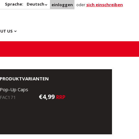
Sprache:
Deutsch
einloggen
oder
sich einschreiben
UT US
PRODUKTVARIANTEN
Pop-Up Caps
€4,99
RRP
FAC171