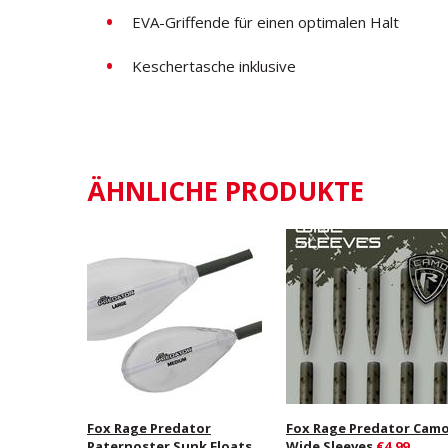
EVA-Griffende für einen optimalen Halt
Keschertasche inklusive
ÄHNLICHE PRODUKTE
Fox Rage Predator
Fox Rage Predator Cam
Paternoster Sunk Floats
Wide Sleeves
€4,99