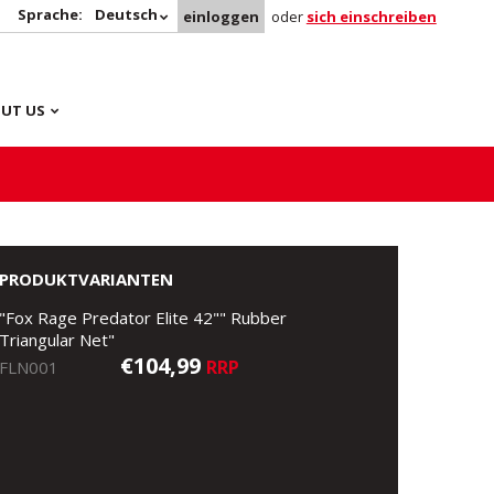
Sprache:
Deutsch
einloggen
oder
sich einschreiben
UT US
PRODUKTVARIANTEN
"Fox Rage Predator Elite 42"" Rubber
Triangular Net"
€104,99
RRP
FLN001