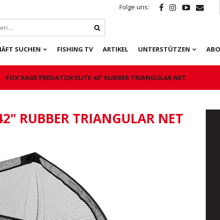
Folge uns:
HÄFT SUCHEN
FISHING TV
ARTIKEL
UNTERSTÜTZEN
ABO
FOX RAGE PREDATOR ELITE 42" RUBBER TRIANGULAR NET
42" RUBBER TRIANGULAR NET