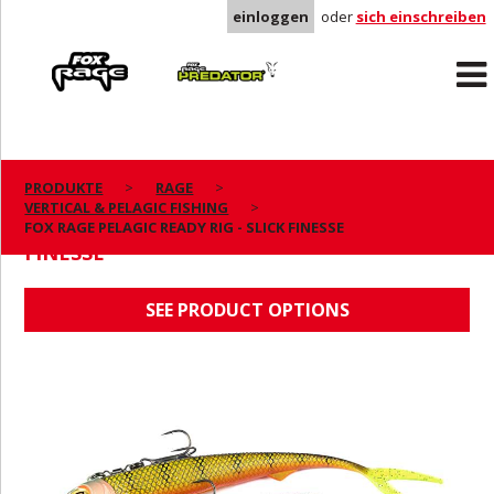
einloggen
oder
sich einschreiben
Rage
Predator
PRODUKTE
RAGE
VERTICAL & PELAGIC FISHING
FOX RAGE PELAGIC READY RIG - SLICK
FOX RAGE PELAGIC READY RIG - SLICK FINESSE
FINESSE
SEE PRODUCT OPTIONS