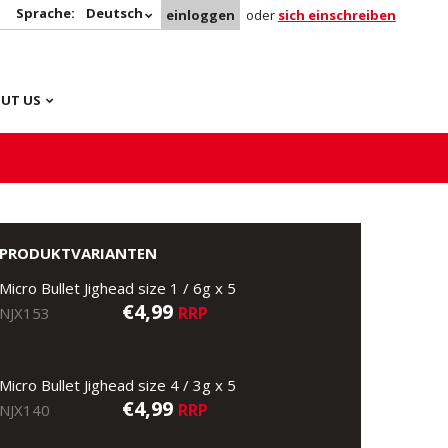
Sprache:
Deutsch
einloggen
oder
sich einschreiben
UT US
PRODUKTVARIANTEN
Micro Bullet Jighead size 1 / 6g x 5
€4,99
RRP
NJX153
Micro Bullet Jighead size 4 / 3g x 5
€4,99
RRP
NJX140