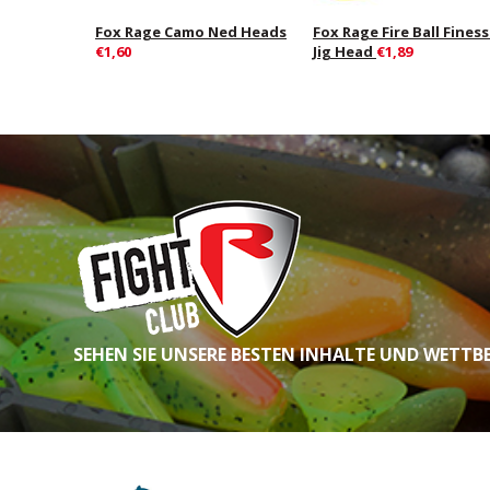
Fox Rage Camo Ned Heads
Fox Rage Fire Ball Fines
€1,60
Jig Head
€1,89
SEHEN SIE UNSERE BESTEN INHALTE UND WETTB