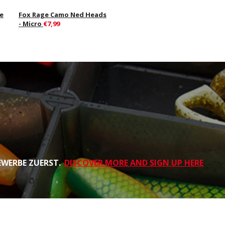
se
Fox Rage Camo Ned Heads
- Micro
€7,99
EWERBE ZUERST.
DISCOVER MORE AND SIGN UP HERE