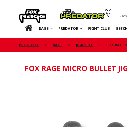
Rage
Predator
DE
RAGE
PREDATOR
FIGHT CLUB
GESC
PRODUKTE
RAGE
JIGKÖPFE
FOX RAGE 
FOX RAGE MICRO BULLET JI