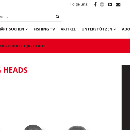
Folge uns:
HÄFT SUCHEN
FISHING TV
ARTIKEL
UNTERSTÜTZEN
ABO
MICRO BULLET JIG HEADS
G HEADS