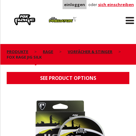
einloggen
oder
sich einschreiben
Rage
Predator
PRODUKTE
RAGE
VORFÄCHER & STINGER
FOX RAGE JIG SILK
FOX RAGE JIG SILK
SEE PRODUCT OPTIONS