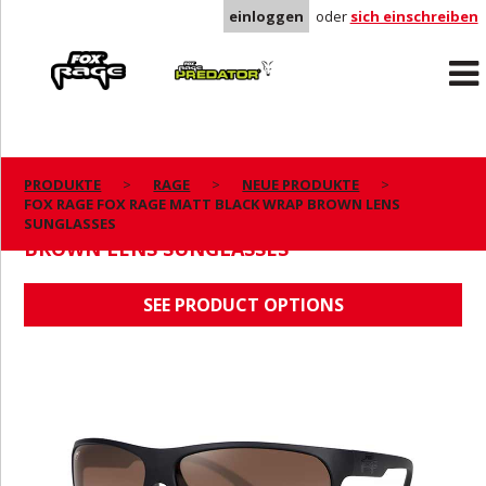
einloggen
oder
sich einschreiben
Rage
Predator
PRODUKTE
RAGE
NEUE PRODUKTE
FOX RAGE FOX RAGE MATT BLACK WRAP BROWN LENS
FOX RAGE FOX RAGE MATT BLACK WRAP
SUNGLASSES
BROWN LENS SUNGLASSES
SEE PRODUCT OPTIONS